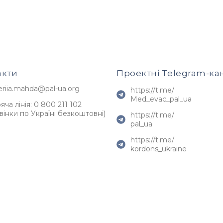
Напрямки роботи
Команда
Новини
акти
Проектні Telegram-ка
eriia.mahda@pal-ua.org
https://t.me/
Med_evac_pal_ua
яча лінія: 0 800 211 102
вінки по Україні безкоштовні)
https://t.me/
pal_ua
https://t.me/
kordons_ukraine