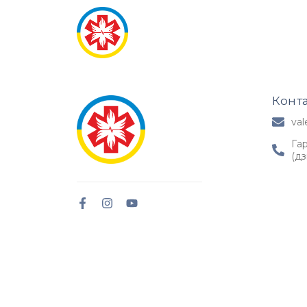
Головна
Про нас
Конт
val
Гар
(дз