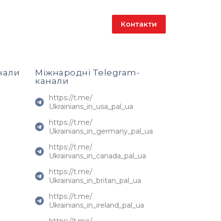
Партнери
Контакти
EN
нали
Міжнародні Telegram-
канали
https://t.me/
Ukrainians_in_usa_pal_ua
https://t.me/
Ukrainians_in_germany_pal_ua
https://t.me/
Ukrainians_in_canada_pal_ua
https://t.me/
Ukrainians_in_britan_pal_ua
https://t.me/
Ukrainians_in_ireland_pal_ua
https://t.me/