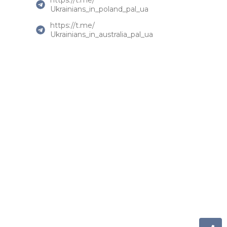
Ukrainians_in_poland_pal_ua
https://t.me/
Ukrainians_in_australia_pal_ua